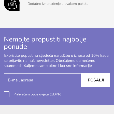
Dodatno iznenađenje u svakom paketu.
Nemojte propustiti najbolje
ponude
Iskoristite popust na sljedeću narudžbu u iznosu od 10% kada
se prijavite na naš newsletter. Obećajemo da nećemo
spammati - šaljemo samo bitne i korisne informacije
POŠALJI
Prihvaćam
opće uvjete (GDPR)