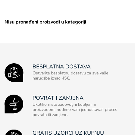
Nisu pronađeni proizvodi u kategoriji
BESPLATNA DOSTAVA
Ostvarite besplatnu dostavu za sve vaše
narudžbe iznad 45€
.
POVRAT I ZAMJENA
Ukoliko niste zadovoljni kupljenim
proizvodom, nudimo vam jednostavan proces
povrata ili zamjene.
GRATIS UZORCI UZ KUPNJU