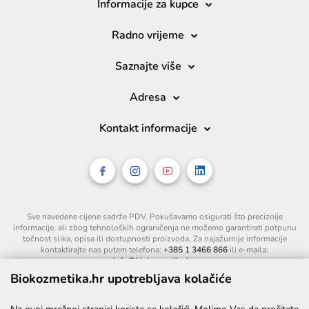
Informacije za kupce
Radno vrijeme
Saznajte više
Adresa
Kontakt informacije
Sve navedene cijene sadrže PDV. Pokušavamo osigurati što preciznije
informacije, ali zbog tehnoloških ograničenja ne možemo garantirati potpunu
točnost slika, opisa ili dostupnosti proizvoda. Za najažurnije informacije
kontaktirajte nas putem telefona:
+385 1 3466 866
ili e-maila:
info@biokozmetika.hr
.
Biokozmetika.hr upotrebljava kolačiće