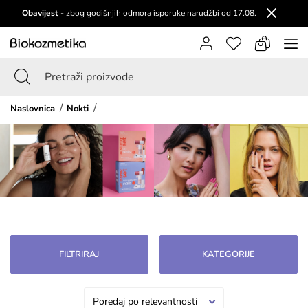
Obavijest
- zbog godišnjih odmora isporuke narudžbi od 17.08.
Naslovnica
Nokti
FILTRIRAJ
KATEGORIJE
Poredaj po relevantnosti