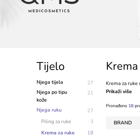
Tijelo
Krema 
Njega tijela
27
Krema za ruke 
kože, štiti od 
Prikaži više
Njega po tipu
21
upotrebu kako b
kože
Pronađeno
18
pr
Njega ruku
27
Piling za ruke
3
BRAND
Krema za ruke
18