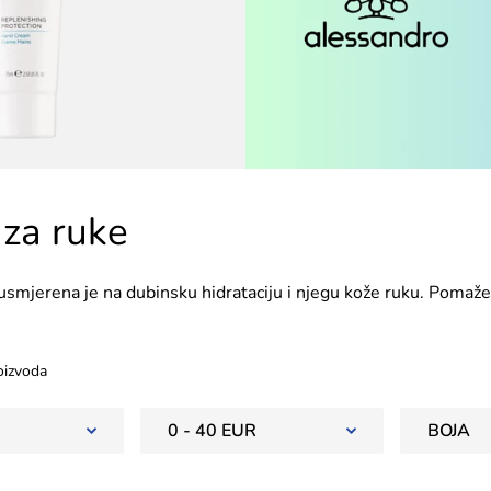
za ruke
usmjerena je na dubinsku hidrataciju i njegu kože ruku. Pomaže
suhoće i vanjskih utjecaja, te pruža dugotrajnu mekoću i glatkoć
i ruke bile njegovane i zaštićene.
oizvoda
0 - 40 EUR
BOJA