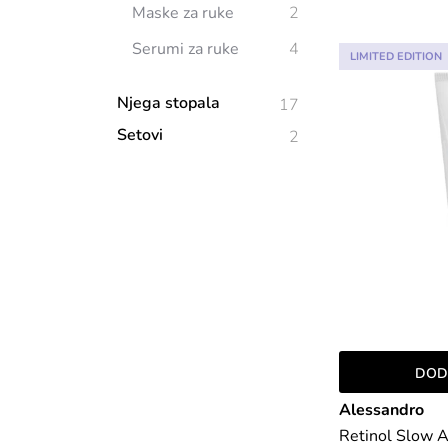
Maske za ruke
2
Serumi za ruke
4
LIMITED EDITION
Njega stopala
17
Setovi
2
DOD
Alessandro
Retinol Slow A