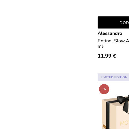
DOD
Alessandro
Retinol Slow A
ml
11,99 €
LIMITED EDITION
%