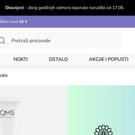
Obavijest
- zbog godišnjih odmora isporuke narudžbi od 17.08.
džbe iznad
45 €
NOKTI
OSTALO
AKCIJE I POPUSTI
ruke