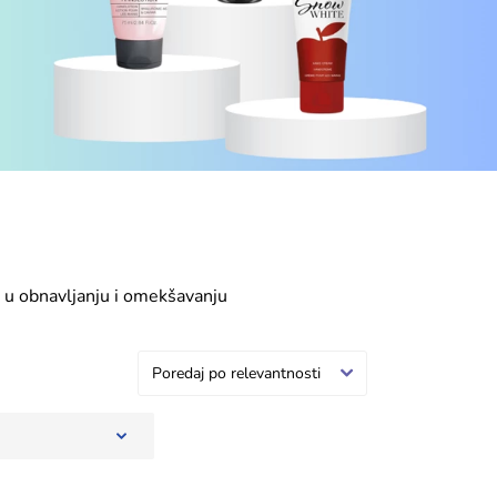
 u obnavljanju i omekšavanju
u. Idealna je za svakodnevnu
Poredaj po relevantnosti