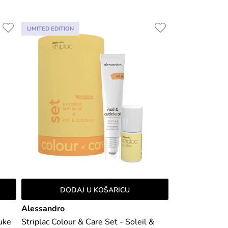
LIMITED EDITION
DODAJ U KOŠARICU
Alessandro
uke
Striplac Colour & Care Set - Soleil &