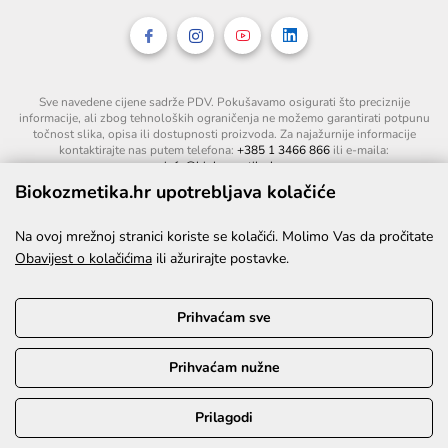
Sve navedene cijene sadrže PDV. Pokušavamo osigurati što preciznije
informacije, ali zbog tehnoloških ograničenja ne možemo garantirati potpunu
točnost slika, opisa ili dostupnosti proizvoda. Za najažurnije informacije
kontaktirajte nas putem telefona:
+385 1 3466 866
ili e-maila:
info@biokozmetika.hr
.
Biokozmetika.hr upotrebljava kolačiće
Na ovoj mrežnoj stranici koriste se kolačići. Molimo Vas da pročitate
Obavijest o kolačićima
ili ažurirajte postavke.
Prihvaćam sve
Prihvaćam nužne
©2026. Sva prava pridržana.
Prilagodi