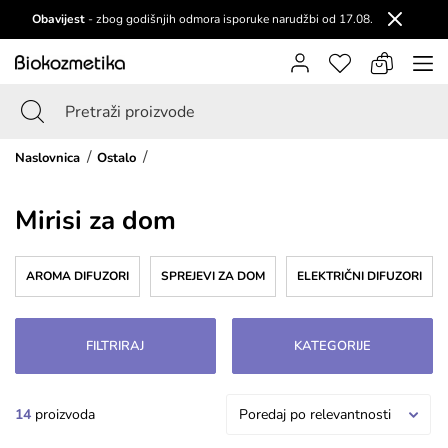
Obavijest
- zbog godišnjih odmora isporuke narudžbi od 17.08.
Naslovnica
Ostalo
Mirisi za dom
AROMA DIFUZORI
SPREJEVI ZA DOM
ELEKTRIČNI DIFUZORI
FILTRIRAJ
KATEGORIJE
14
proizvoda
Poredaj po relevantnosti