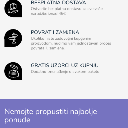
BESPLATNA DOSTAVA
Ostvarite besplatnu dostavu za sve vaše
narudžbe iznad 45€
.
POVRAT I ZAMJENA
Ukoliko niste zadovoljni kupljenim
proizvodom, nudimo vam jednostavan proces
povrata ili zamjene.
GRATIS UZORCI UZ KUPNJU
Dodatno iznenađenje u svakom paketu.
Nemojte propustiti najbolje
ponude