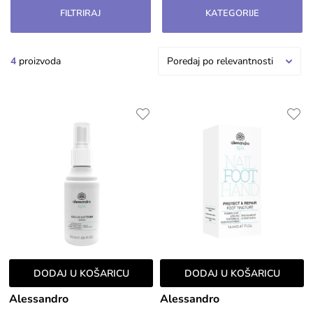
opuštanje i revitalizaciju, ostavljajući stopala
FILTRIRAJ
KATEGORIJE
glatkim, mekim i njegovanima. Idealni su za
povremeno intenzivno tretiranje.
4
proizvoda
Poredaj po relevantnosti
DODAJ U KOŠARICU
DODAJ U KOŠARICU
Alessandro
Alessandro