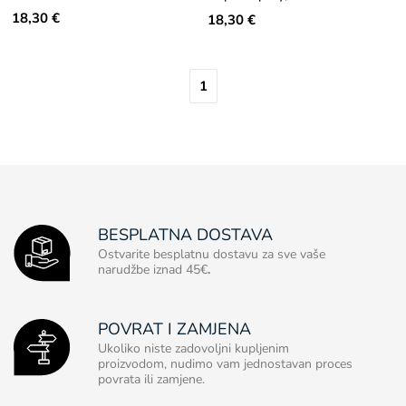
18,30 €
18,30 €
1
BESPLATNA DOSTAVA
Ostvarite besplatnu dostavu za sve vaše
narudžbe iznad 45€
.
POVRAT I ZAMJENA
Ukoliko niste zadovoljni kupljenim
proizvodom, nudimo vam jednostavan proces
povrata ili zamjene.