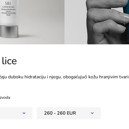
 lice
užaju duboku hidrataciju i njegu, obogaćujući kožu hranjivim tvar
eksture, revitalizaciju i zaštitu kože od isušivanja. Ulja se mogu
a ili u kombinaciji s drugim proizvodima za dodatnu hidrataciju i s
zvoda
260 - 260 EUR