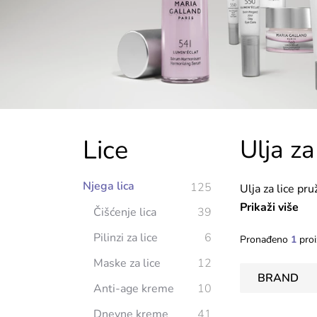
Lice
Ulja za
Njega lica
125
Ulja za lice pr
za poboljšanje t
Prikaži više
Čišćenje lica
39
rutini njege lic
Pilinzi za lice
6
Pronađeno
1
proi
Maske za lice
12
BRAND
Anti-age kreme
10
Dnevne kreme
41