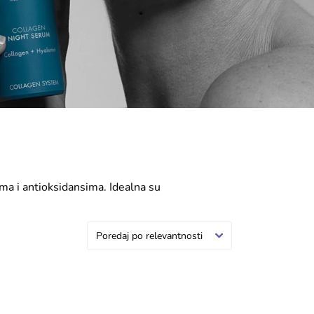
ima i antioksidansima. Idealna su
 koristiti kao završni korak u
jaj.
Poredaj po relevantnosti