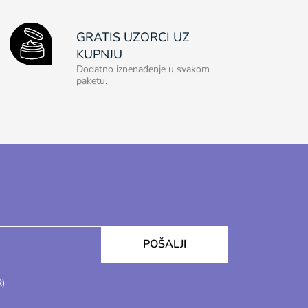
GRATIS UZORCI UZ
KUPNJU
Dodatno iznenađenje u svakom
paketu.
POŠALJI
R)