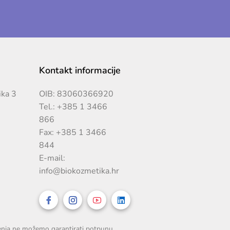
Kontakt informacije
ika 3
OIB: 83060366920
Tel.:
+385 1 3466
866
Fax: +385 1 3466
844
E-mail:
info@biokozmetika.hr
čenja ne možemo garantirati potpunu