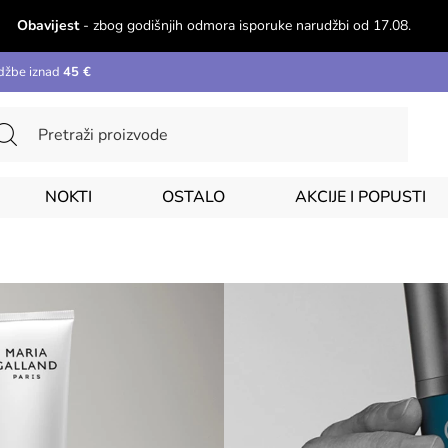
Obavijest
- zbog godišnjih odmora isporuke narudžbi od 17.08.
džbe iznad
45 €
NOKTI
OSTALO
AKCIJE I POPUSTI