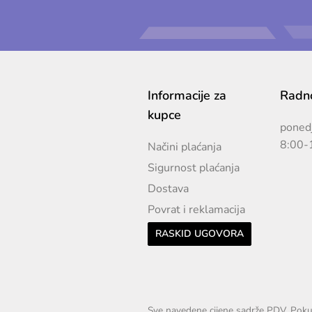
Informacije za
Radno
kupce
ponedj
8:00-
Načini plaćanja
Sigurnost plaćanja
Dostava
Povrat i reklamacija
RASKID UGOVORA
Sve navedene cijene sadrže PDV. Pokuš