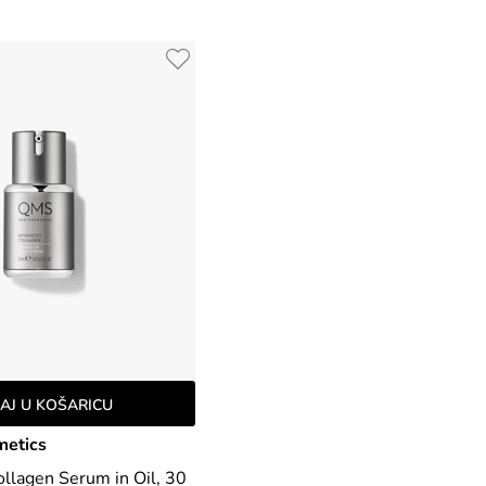
AJ U KOŠARICU
etics
llagen Serum in Oil, 30