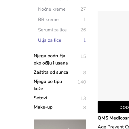
Noćne kreme
27
BB kreme
1
Serumi za lice
26
Ulja za lice
1
Njega područja
15
oko očiju i usana
Zaštita od sunca
8
Njega po tipu
140
kože
Setovi
13
Make-up
8
DOD
QMS Medicosm
Age Prevent Co