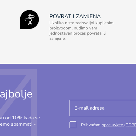
POVRAT I ZAMJENA
Ukoliko niste zadovoljni kupljenim
proizvodom, nudimo vam
jednostavan proces povrata ili
zamjene.
ajbolje
osu od 10% kada se
ećemo spammati -
Prihvaćam
opće uvjete (GDP