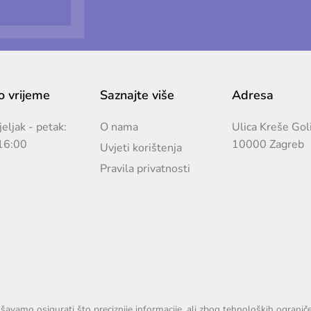
 vrijeme
Saznajte više
Adresa
eljak - petak:
O nama
Ulica Kreše Gol
16:00
10000 Zagreb
Uvjeti korištenja
Pravila privatnosti
avamo osigurati što preciznije informacije, ali zbog tehnoloških ograni