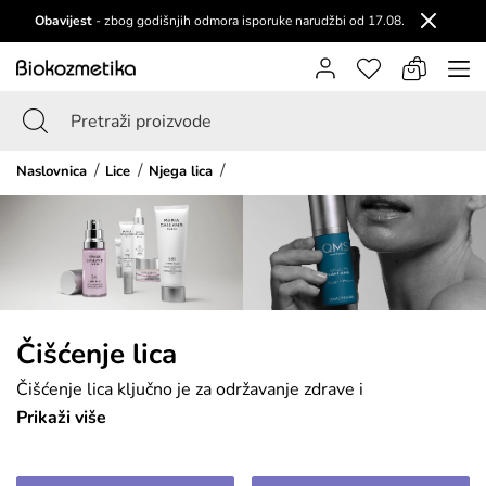
Obavijest
- zbog godišnjih odmora isporuke narudžbi od 17.08.
Naslovnica
Lice
Njega lica
Čišćenje lica
Čišćenje lica ključno je za održavanje zdrave i
blistave kože. Ovaj korak uklanja prljavštinu, višak
Prikaži više
sebuma, šminku i nečistoće koje se nakupljaju
tijekom dana, sprječavajući začepljenje pora i pojavu