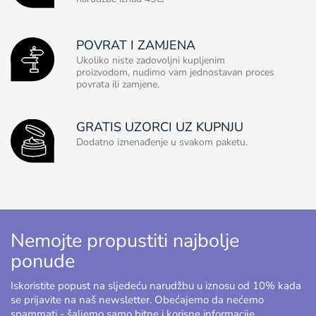
POVRAT I ZAMJENA
Ukoliko niste zadovoljni kupljenim
proizvodom, nudimo vam jednostavan proces
povrata ili zamjene.
GRATIS UZORCI UZ KUPNJU
Dodatno iznenađenje u svakom paketu.
Nemojte propustiti najbolje
ponude
Iskoristite popust na sljedeću narudžbu u iznosu od 10% kada
se prijavite na naš newsletter. Obećajemo da nećemo
spammati - šaljemo samo bitne i korisne informacije