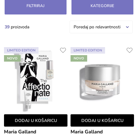
akni. Uključuje upotrebu čistaća poput gelova, pjena
FILTRIRAJ
KATEGORIJE
ili micelarne vode, koji odgovaraju tipu kože.
39
proizvoda
Poredaj po relevantnosti
LIMITED EDITION
LIMITED EDITION
NOVO
NOVO
DODAJ U KOŠARICU
DODAJ U KOŠARICU
Maria Galland
Maria Galland