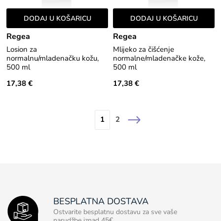
DODAJ U KOŠARICU
DODAJ U KOŠARICU
Regea
Regea
Losion za
Mlijeko za čišćenje
normalnu/mladenačku kožu,
normalne/mladenačke kože,
500 ml
500 ml
17,38 €
17,38 €
1
2
BESPLATNA DOSTAVA
Ostvarite besplatnu dostavu za sve vaše
narudžbe iznad 45€
.