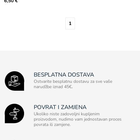
6,50 €
1
BESPLATNA DOSTAVA
Ostvarite besplatnu dostavu za sve vaše
narudžbe iznad 45€
.
POVRAT I ZAMJENA
Ukoliko niste zadovoljni kupljenim
proizvodom, nudimo vam jednostavan proces
povrata ili zamjene.