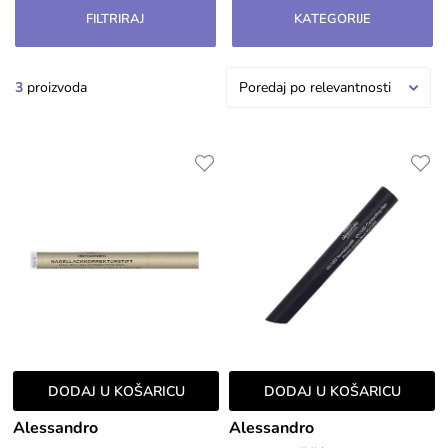
uklanjanje ostataka proizvoda. Također uključuje
FILTRIRAJ
KATEGORIJE
proizvode za završni sjaj i njegu, poput hidratantnih
krema i ulja za kožicu, koji pomažu u održavanju
zdravih i njegovanih noktiju.
3
proizvoda
Poredaj po relevantnosti
DODAJ U KOŠARICU
DODAJ U KOŠARICU
Alessandro
Alessandro