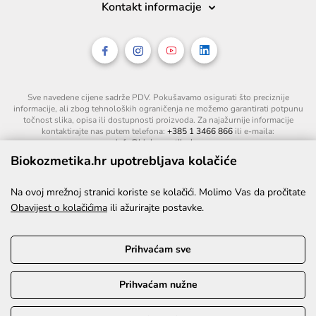
Kontakt informacije
Sve navedene cijene sadrže PDV. Pokušavamo osigurati što preciznije
informacije, ali zbog tehnoloških ograničenja ne možemo garantirati potpunu
točnost slika, opisa ili dostupnosti proizvoda. Za najažurnije informacije
kontaktirajte nas putem telefona:
+385 1 3466 866
ili e-maila:
info@biokozmetika.hr
.
Biokozmetika.hr upotrebljava kolačiće
Na ovoj mrežnoj stranici koriste se kolačići. Molimo Vas da pročitate
Obavijest o kolačićima
ili ažurirajte postavke.
Prihvaćam sve
Prihvaćam nužne
©2026. Sva prava pridržana.