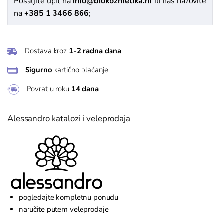
Pošaljite upit na
info@biokozmetika.hr
ili nas nazovite
na
+385 1 3466 866
;
Dostava kroz
1-2 radna dana
Sigurno
kartično plaćanje
Povrat u roku
14 dana
Alessandro katalozi i veleprodaja
pogledajte kompletnu ponudu
naručite putem veleprodaje