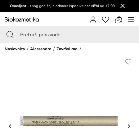
Obavijest
- zbog godišnjih odmora isporuke narudžbi od 17.08.
Naslovnica
Alessandro
Završni rad