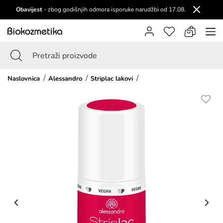
Obavijest
- zbog godišnjih odmora isporuke narudžbi od 17.08.
Naslovnica
Alessandro
Striplac lakovi