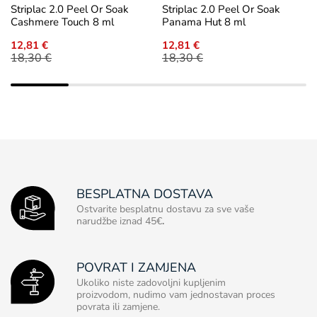
Striplac 2.0 Peel Or Soak
Striplac 2.0 Peel Or Soak
Cashmere Touch 8 ml
Panama Hut 8 ml
12,81 €
12,81 €
18,30 €
18,30 €
BESPLATNA DOSTAVA
Ostvarite besplatnu dostavu za sve vaše
narudžbe iznad 45€
.
POVRAT I ZAMJENA
Ukoliko niste zadovoljni kupljenim
proizvodom, nudimo vam jednostavan proces
povrata ili zamjene.