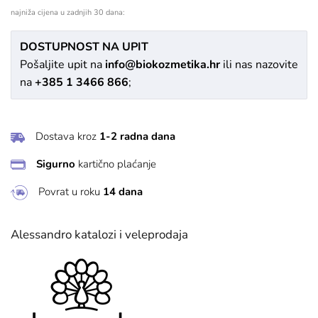
najniža cijena u zadnjih 30 dana:
DOSTUPNOST NA UPIT
Pošaljite upit na
info@biokozmetika.hr
ili nas nazovite
na
+385 1 3466 866
;
Dostava kroz
1-2 radna dana
Sigurno
kartično plaćanje
Povrat u roku
14 dana
Alessandro katalozi i veleprodaja