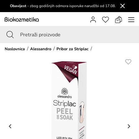
Obavijest
- zbog godišnjih odmora isporuke narudžbi od 17.08.
Naslovnica
Alessandro
Pribor za Striplac