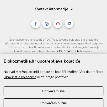
Kontakt informacije
Sve navedene cijene sadrže PDV. Pokušavamo osigurati što preciznije
informacije, ali zbog tehnoloških ograničenja ne možemo garantirati potpunu
točnost slika, opisa ili dostupnosti proizvoda. Za najažurnije informacije
kontaktirajte nas putem telefona:
+385 1 3466 866
ili e-maila:
info@biokozmetika.hr
.
Biokozmetika.hr upotrebljava kolačiće
Na ovoj mrežnoj stranici koriste se kolačići. Molimo Vas da pročitate
Obavijest o kolačićima
ili ažurirajte postavke.
Prihvaćam sve
Prihvaćam nužne