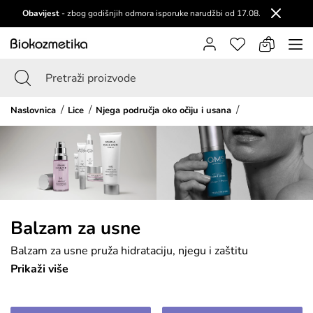
Obavijest
- zbog godišnjih odmora isporuke narudžbi od 17.08.
Naslovnica
Lice
Njega područja oko očiju i usana
Balzam za usne
Balzam za usne pruža hidrataciju, njegu i zaštitu
suhim i ispucalim usnama. Obogaćen hranjivim
Prikaži više
sastojcima poput shea maslaca, pčelinjeg voska i
vitamina E, balzam pomaže u obnavljanju i