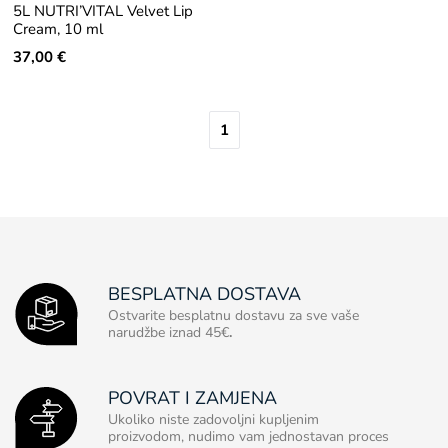
5L NUTRI’VITAL Velvet Lip
Cream, 10 ml
37,00 €
1
BESPLATNA DOSTAVA
Ostvarite besplatnu dostavu za sve vaše
narudžbe iznad 45€
.
POVRAT I ZAMJENA
Ukoliko niste zadovoljni kupljenim
proizvodom, nudimo vam jednostavan proces