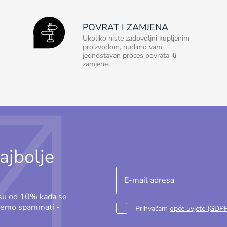
POVRAT I ZAMJENA
Ukoliko niste zadovoljni kupljenim
proizvodom, nudimo vam
jednostavan proces povrata ili
zamjene.
ajbolje
osu od 10% kada se
ećemo spammati -
Prihvaćam
opće uvjete (GDP