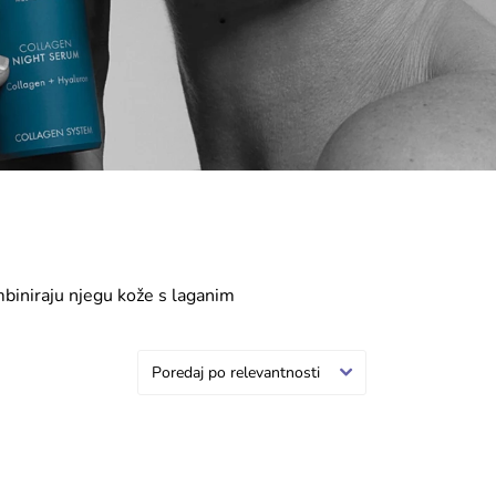
biniraju njegu kože s laganim
e tena, zaštitu od sunca i blagi
ez osjećaja težine na koži.
Poredaj po relevantnosti