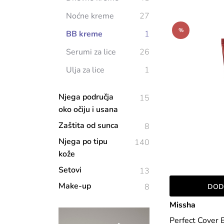
Noćne kreme
27
%
BB kreme
1
Serumi za lice
26
Ulja za lice
1
Njega područja
15
oko očiju i usana
Zaštita od sunca
8
Njega po tipu
140
kože
Setovi
13
Make-up
8
DOD
Missha
Perfect Cover