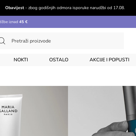
Obavijest
- zbog godišnjih odmora isporuke narudžbi od 17.08.
džbe iznad
45 €
NOKTI
OSTALO
AKCIJE I POPUSTI