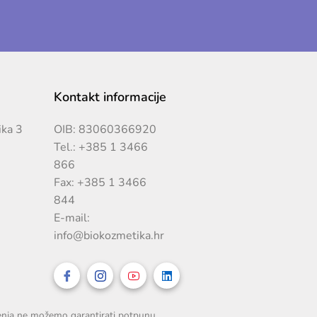
Kontakt informacije
ika 3
OIB: 83060366920
Tel.:
+385 1 3466
866
Fax: +385 1 3466
844
E-mail:
info@biokozmetika.hr
čenja ne možemo garantirati potpunu