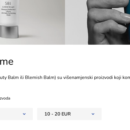
eme
ty Balm ili Blemish Balm) su višenamjenski proizvodi koji kom
dealne za svakodnevnu upotrebu. Nude hidrataciju, ujednačavanj
ja u jednom koraku. Idealne su za one koji žele prirodan izgled b
zvoda
10 - 20 EUR