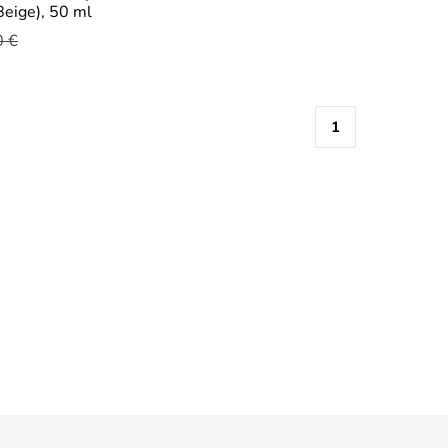
eige), 50 ml
0 €
1