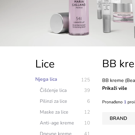
Lice
BB kr
Njega lica
125
BB kreme (Beau
prekrivanjem, i
Prikaži više
Čišćenje lica
39
efekt prekrivan
Pilinzi za lice
6
Pronađeno
1
proi
Maske za lice
12
BRAND
Anti-age kreme
10
Dnevne kreme
41