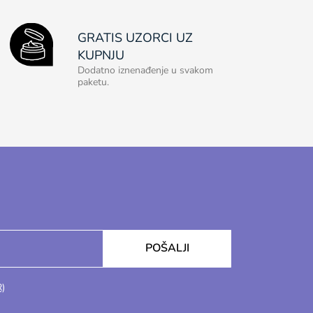
GRATIS UZORCI UZ
KUPNJU
Dodatno iznenađenje u svakom
paketu.
POŠALJI
R)