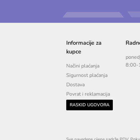
Informacije za
Radno
kupce
ponedj
8:00-
Načini plaćanja
Sigurnost plaćanja
Dostava
Povrat i reklamacija
RASKID UGOVORA
Sve navedene cijene sadrže PDV. Pokuš