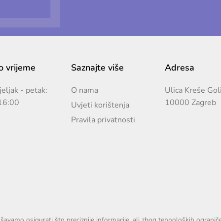
 vrijeme
Saznajte više
Adresa
eljak - petak:
O nama
Ulica Kreše Gol
16:00
10000 Zagreb
Uvjeti korištenja
Pravila privatnosti
avamo osigurati što preciznije informacije, ali zbog tehnoloških ograni