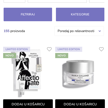
kože poput toniranja, anti-ageing tretmana ili
smanjenja akni.
FILTRIRAJ
KATEGORIJE
155
proizvoda
Poredaj po relevantnosti
LIMITED EDITION
LIMITED EDITION
NOVO
NOVO
DODAJ U KOŠARICU
DODAJ U KOŠARICU