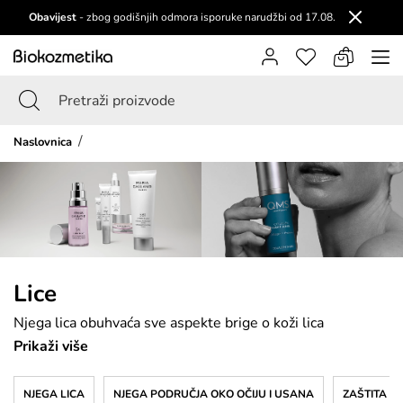
Obavijest
- zbog godišnjih odmora isporuke narudžbi od 17.08.
Naslovnica
Lice
Njega lica obuhvaća sve aspekte brige o koži lica
kako bi se postigao zdrav i blistav izgled. Uključuje
Prikaži više
čišćenje, exfolijaciju, hidrataciju i zaštitu, s fokusom
na proizvode koji odgovaraju specifičnim potrebama
NJEGA LICA
NJEGA PODRUČJA OKO OČIJU I USANA
ZAŠTITA O