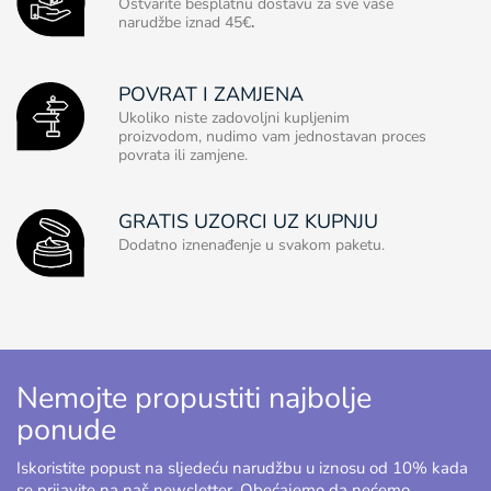
Ostvarite besplatnu dostavu za sve vaše
narudžbe iznad 45€
.
POVRAT I ZAMJENA
Ukoliko niste zadovoljni kupljenim
proizvodom, nudimo vam jednostavan proces
povrata ili zamjene.
GRATIS UZORCI UZ KUPNJU
Dodatno iznenađenje u svakom paketu.
Nemojte propustiti najbolje
ponude
Iskoristite popust na sljedeću narudžbu u iznosu od 10% kada
se prijavite na naš newsletter. Obećajemo da nećemo