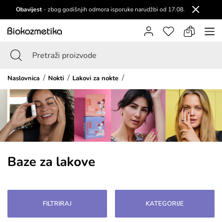
Obavijest
- zbog godišnjih odmora isporuke narudžbi od 17.08.
Naslovnica
Nokti
Lakovi za nokte
Baze za lakove
FILTRIRAJ
KATEGORIJE