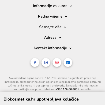
Informacije za kupce
Radno vrijeme
Saznajte više
Adresa
Kontakt informacije
Sve navedene cijene sadrže PDV. Pokušavamo osigurati što preciznije
informacije, ali zbog tehnoloških ograničenja ne možemo garantirati potpunu
točnost slika, opisa ili dostupnosti proizvoda. Za najažurnije informacije
kontaktirajte nas putem telefona:
+385 1 3466 866
ili e-maila:
info@biokozmetika.hr
.
Biokozmetika.hr upotrebljava kolačiće