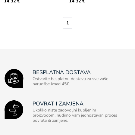
14,32 €
14,32 €
1
BESPLATNA DOSTAVA
Ostvarite besplatnu dostavu za sve vaše
narudžbe iznad 45€
.
POVRAT I ZAMJENA
Ukoliko niste zadovoljni kupljenim
proizvodom, nudimo vam jednostavan proces
povrata ili zamjene.