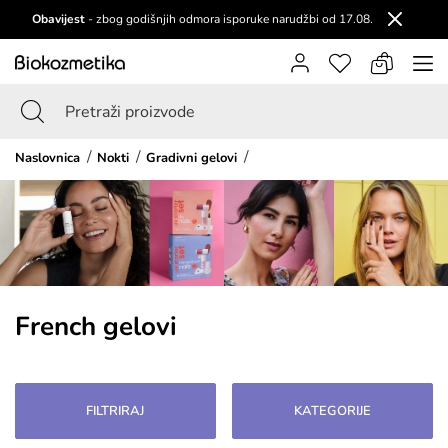
Obavijest
- zbog godišnjih odmora isporuke narudžbi od 17.08.
Naslovnica
Nokti
Gradivni gelovi
French gelovi
FILTRIRAJ
KATEGORIJE