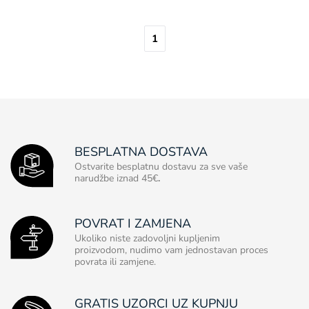
1
BESPLATNA DOSTAVA
Ostvarite besplatnu dostavu za sve vaše
narudžbe iznad 45€
.
POVRAT I ZAMJENA
Ukoliko niste zadovoljni kupljenim
proizvodom, nudimo vam jednostavan proces
povrata ili zamjene.
GRATIS UZORCI UZ KUPNJU