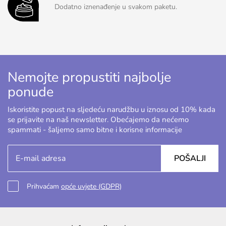
Dodatno iznenađenje u svakom paketu.
Nemojte propustiti najbolje
ponude
Iskoristite popust na sljedeću narudžbu u iznosu od 10% kada
se prijavite na naš newsletter. Obećajemo da nećemo
spammati - šaljemo samo bitne i korisne informacije
POŠALJI
Prihvaćam
opće uvjete (GDPR)