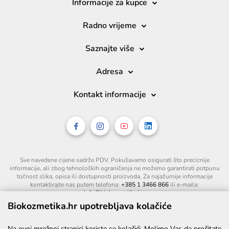
Informacije za kupce
Radno vrijeme
Saznajte više
Adresa
Kontakt informacije
Sve navedene cijene sadrže PDV. Pokušavamo osigurati što preciznije
informacije, ali zbog tehnoloških ograničenja ne možemo garantirati potpunu
točnost slika, opisa ili dostupnosti proizvoda. Za najažurnije informacije
kontaktirajte nas putem telefona:
+385 1 3466 866
ili e-maila:
info@biokozmetika.hr
.
Biokozmetika.hr upotrebljava kolačiće
Na ovoj mrežnoj stranici koriste se kolačići. Molimo Vas da pročitate