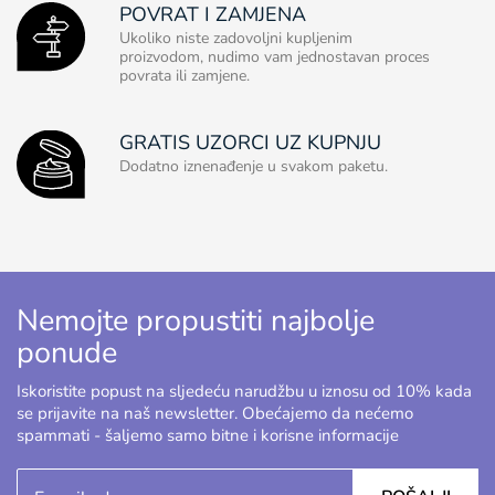
POVRAT I ZAMJENA
Ukoliko niste zadovoljni kupljenim
proizvodom, nudimo vam jednostavan proces
povrata ili zamjene.
GRATIS UZORCI UZ KUPNJU
Dodatno iznenađenje u svakom paketu.
Nemojte propustiti najbolje
ponude
Iskoristite popust na sljedeću narudžbu u iznosu od 10% kada
se prijavite na naš newsletter. Obećajemo da nećemo
spammati - šaljemo samo bitne i korisne informacije