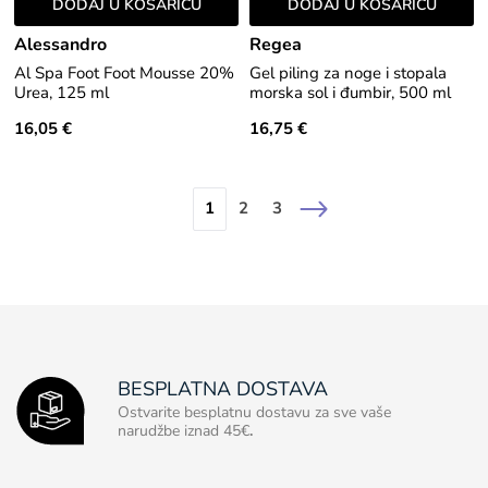
DODAJ U KOŠARICU
DODAJ U KOŠARICU
Alessandro
Regea
Al Spa Foot Foot Mousse 20%
Gel piling za noge i stopala
Urea, 125 ml
morska sol i đumbir, 500 ml
16,05 €
16,75 €
1
2
3
BESPLATNA DOSTAVA
Ostvarite besplatnu dostavu za sve vaše
narudžbe iznad 45€
.