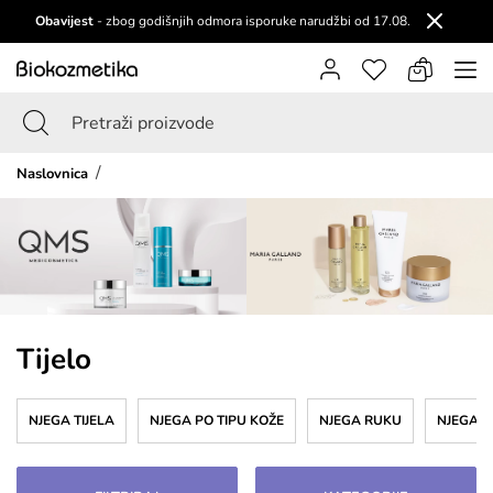
Obavijest
- zbog godišnjih odmora isporuke narudžbi od 17.08.
Naslovnica
Tijelo
NJEGA TIJELA
NJEGA PO TIPU KOŽE
NJEGA RUKU
NJEGA 