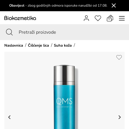
Obavijest
- zbog godišnjih odmora isporuke narudžbi od 17.08.
Naslovnica
Čišćenje lica
Suha koža