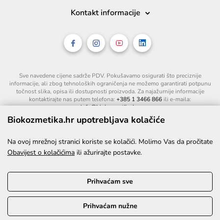
Kontakt informacije
Sve navedene cijene sadrže PDV. Pokušavamo osigurati što preciznije
informacije, ali zbog tehnoloških ograničenja ne možemo garantirati potpunu
točnost slika, opisa ili dostupnosti proizvoda. Za najažurnije informacije
kontaktirajte nas putem telefona:
+385 1 3466 866
ili e-maila:
info@biokozmetika.hr
.
Biokozmetika.hr upotrebljava kolačiće
Na ovoj mrežnoj stranici koriste se kolačići. Molimo Vas da pročitate
Obavijest o kolačićima
ili ažurirajte postavke.
Prihvaćam sve
Prihvaćam nužne
©2026. Sva prava pridržana.