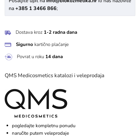
Pošaljite upit na
info@biokozmetika.hr
ili nas nazovite
na
+385 1 3466 866
;
Dostava kroz
1-2 radna dana
Sigurno
kartično plaćanje
Povrat u roku
14 dana
QMS Medicosmetics katalozi i veleprodaja
pogledajte kompletnu ponudu
naručite putem veleprodaje