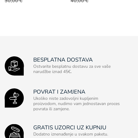
30,00 €
40,00 €
BESPLATNA DOSTAVA
Ostvarite besplatnu dostavu za sve vaše
narudžbe iznad 45€
.
POVRAT I ZAMJENA
Ukoliko niste zadovoljni kupljenim
proizvodom, nudimo vam jednostavan proces
povrata ili zamjene.
GRATIS UZORCI UZ KUPNJU
Dodatno iznenađenje u svakom paketu.