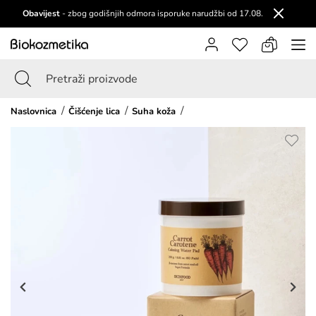
Obavijest
- zbog godišnjih odmora isporuke narudžbi od 17.08.
Naslovnica
Čišćenje lica
Suha koža