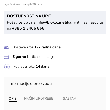
najniža cijena u zadnjih 30 dana:
DOSTUPNOST NA UPIT
Pošaljite upit na
info@biokozmetika.hr
ili nas nazovite
na
+385 1 3466 866
;
Dostava kroz
1-2 radna dana
Sigurno
kartično plaćanje
Povrat u roku
14 dana
Informacije o proizvodu
OPIS
NAČIN UPOTREBE
SASTAV