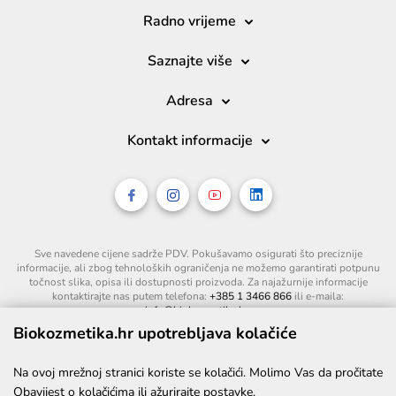
Radno vrijeme
Saznajte više
Adresa
Kontakt informacije
Sve navedene cijene sadrže PDV. Pokušavamo osigurati što preciznije
informacije, ali zbog tehnoloških ograničenja ne možemo garantirati potpunu
točnost slika, opisa ili dostupnosti proizvoda. Za najažurnije informacije
kontaktirajte nas putem telefona:
+385 1 3466 866
ili e-maila:
info@biokozmetika.hr
.
Biokozmetika.hr upotrebljava kolačiće
Na ovoj mrežnoj stranici koriste se kolačići. Molimo Vas da pročitate
Obavijest o kolačićima
ili ažurirajte postavke.