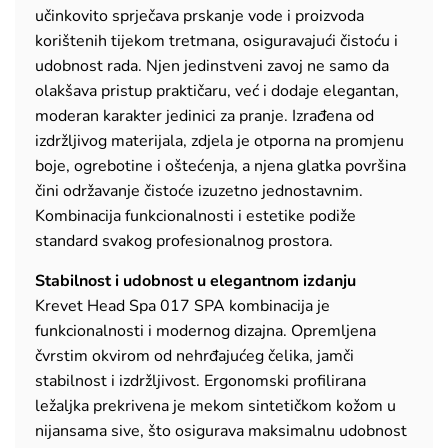
učinkovito sprječava prskanje vode i proizvoda
korištenih tijekom tretmana, osiguravajući čistoću i
udobnost rada. Njen jedinstveni zavoj ne samo da
olakšava pristup praktičaru, već i dodaje elegantan,
moderan karakter jedinici za pranje. Izrađena od
izdržljivog materijala, zdjela je otporna na promjenu
boje, ogrebotine i oštećenja, a njena glatka površina
čini održavanje čistoće izuzetno jednostavnim.
Kombinacija funkcionalnosti i estetike podiže
standard svakog profesionalnog prostora.
Stabilnost i udobnost u elegantnom izdanju
Krevet Head Spa 017 SPA kombinacija je
funkcionalnosti i modernog dizajna. Opremljena
čvrstim okvirom od nehrđajućeg čelika, jamči
stabilnost i izdržljivost. Ergonomski profilirana
ležaljka prekrivena je mekom sintetičkom kožom u
nijansama sive, što osigurava maksimalnu udobnost