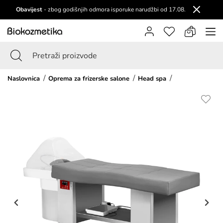
Obavijest
- zbog godišnjih odmora isporuke narudžbi od 17.08.
Naslovnica
Oprema za frizerske salone
Head spa