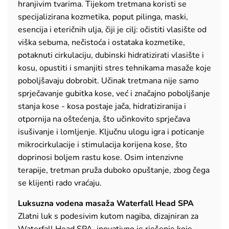
hranjivim tvarima. Tijekom tretmana koristi se
specijalizirana kozmetika, poput pilinga, maski,
esencija i eteričnih ulja, čiji je cilj: očistiti vlasište od
viška sebuma, nečistoća i ostataka kozmetike,
potaknuti cirkulaciju, dubinski hidratizirati vlasište i
kosu, opustiti i smanjiti stres tehnikama masaže koje
poboljšavaju dobrobit. Učinak tretmana nije samo
sprječavanje gubitka kose, već i značajno poboljšanje
stanja kose - kosa postaje jača, hidratiziranija i
otpornija na oštećenja, što učinkovito sprječava
isušivanje i lomljenje. Ključnu ulogu igra i poticanje
mikrocirkulacije i stimulacija korijena kose, što
doprinosi boljem rastu kose. Osim intenzivne
terapije, tretman pruža duboko opuštanje, zbog čega
se klijenti rado vraćaju.
Luksuzna vodena masaža Waterfall Head SPA
Zlatni luk s podesivim kutom nagiba, dizajniran za