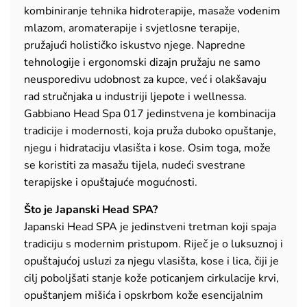
kombiniranje tehnika hidroterapije, masaže vodenim
mlazom, aromaterapije i svjetlosne terapije,
pružajući holističko iskustvo njege. Napredne
tehnologije i ergonomski dizajn pružaju ne samo
neusporedivu udobnost za kupce, već i olakšavaju
rad stručnjaka u industriji ljepote i wellnessa.
Gabbiano Head Spa 017 jedinstvena je kombinacija
tradicije i modernosti, koja pruža duboko opuštanje,
njegu i hidrataciju vlasišta i kose. Osim toga, može
se koristiti za masažu tijela, nudeći svestrane
terapijske i opuštajuće mogućnosti.
Što je Japanski Head SPA?
Japanski Head SPA je jedinstveni tretman koji spaja
tradiciju s modernim pristupom. Riječ je o luksuznoj i
opuštajućoj usluzi za njegu vlasišta, kose i lica, čiji je
cilj poboljšati stanje kože poticanjem cirkulacije krvi,
opuštanjem mišića i opskrbom kože esencijalnim