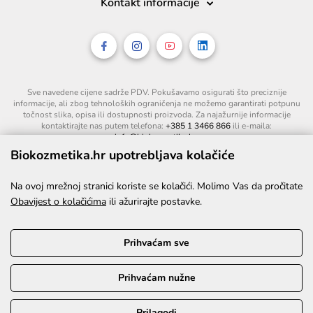
Kontakt informacije
Sve navedene cijene sadrže PDV. Pokušavamo osigurati što preciznije
informacije, ali zbog tehnoloških ograničenja ne možemo garantirati potpunu
točnost slika, opisa ili dostupnosti proizvoda. Za najažurnije informacije
kontaktirajte nas putem telefona:
+385 1 3466 866
ili e-maila:
info@biokozmetika.hr
.
Biokozmetika.hr upotrebljava kolačiće
Na ovoj mrežnoj stranici koriste se kolačići. Molimo Vas da pročitate
Obavijest o kolačićima
ili ažurirajte postavke.
Prihvaćam sve
Prihvaćam nužne
©2026. Sva prava pridržana.
Prilagodi