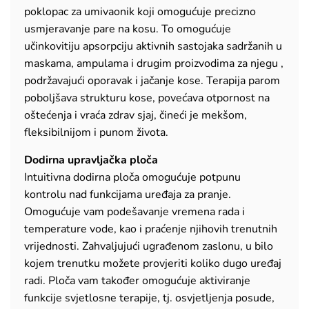
poklopac za umivaonik koji omogućuje precizno
usmjeravanje pare na kosu. To omogućuje
učinkovitiju apsorpciju aktivnih sastojaka sadržanih u
maskama, ampulama i drugim proizvodima za njegu ,
podržavajući oporavak i jačanje kose. Terapija parom
poboljšava strukturu kose, povećava otpornost na
oštećenja i vraća zdrav sjaj, čineći je mekšom,
fleksibilnijom i punom života.
Dodirna upravljačka ploča
Intuitivna dodirna ploča omogućuje potpunu
kontrolu nad funkcijama uređaja za pranje.
Omogućuje vam podešavanje vremena rada i
temperature vode, kao i praćenje njihovih trenutnih
vrijednosti. Zahvaljujući ugrađenom zaslonu, u bilo
kojem trenutku možete provjeriti koliko dugo uređaj
radi. Ploča vam također omogućuje aktiviranje
funkcije svjetlosne terapije, tj. osvjetljenja posude,