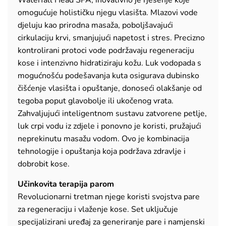
Waterfall Head SPA, inovativno je rješenje koje
omogućuje holističku njegu vlasišta. Mlazovi vode
djeluju kao prirodna masaža, poboljšavajući
cirkulaciju krvi, smanjujući napetost i stres. Precizno
kontrolirani protoci vode podržavaju regeneraciju
kose i intenzivno hidratiziraju kožu. Luk vodopada s
mogućnošću podešavanja kuta osigurava dubinsko
čišćenje vlasišta i opuštanje, donoseći olakšanje od
tegoba poput glavobolje ili ukočenog vrata.
Zahvaljujući inteligentnom sustavu zatvorene petlje,
luk crpi vodu iz zdjele i ponovno je koristi, pružajući
neprekinutu masažu vodom. Ovo je kombinacija
tehnologije i opuštanja koja podržava zdravlje i
dobrobit kose.
Učinkovita terapija parom
Revolucionarni tretman njege koristi svojstva pare
za regeneraciju i vlaženje kose. Set uključuje
specijalizirani uređaj za generiranje pare i namjenski