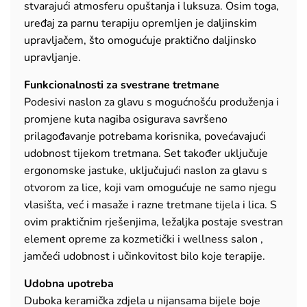
stvarajući atmosferu opuštanja i luksuza. Osim toga,
uređaj za parnu terapiju opremljen je daljinskim
upravljačem, što omogućuje praktično daljinsko
upravljanje.
Funkcionalnosti za svestrane tretmane
Podesivi naslon za glavu s mogućnošću produženja i
promjene kuta nagiba osigurava savršeno
prilagođavanje potrebama korisnika, povećavajući
udobnost tijekom tretmana. Set također uključuje
ergonomske jastuke, uključujući naslon za glavu s
otvorom za lice, koji vam omogućuje ne samo njegu
vlasišta, već i masaže i razne tretmane tijela i lica. S
ovim praktičnim rješenjima, ležaljka postaje svestran
element opreme za kozmetički i wellness salon ,
jamčeći udobnost i učinkovitost bilo koje terapije.
Udobna upotreba
Duboka keramička zdjela u nijansama bijele boje