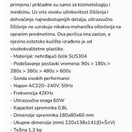
primjena i prikladne su samo za kozmetologiju i
medicinu. Uz vrlo visoku učinkovitost čišćenja i
dohvaćanje najnedostupnijih detalja, ultrazvučno
čišćenje ne uzrokuje nikakva mehanička oštećenja na
opranim predmetima. Ova perilica ima zaslon, a
njezino estetsko kućište izrađeno je od
visokokvalitetne plastike.
- Materijal: nehrđajući čelik SUS304
- Podešavanje postavki vremena: 90s > 180s >
280s > 380s > 480s > 600s
- Sonda visokih performansi
- Napon AC220~240V, 50Hz
- Frekvencija 42KHz
- Ultrazvučna snaga 60W
- Kapacitet spremnika 0,8L
- Dimenzije spremnika 180x80x60 mm
- Ukupne dimenzije (mm) 220x138x141(D×Š×V)
- Težina 1,3 kg