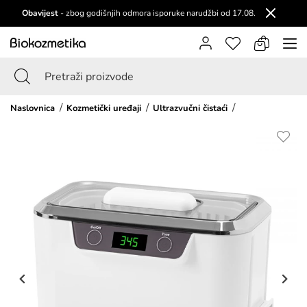
Obavijest
- zbog godišnjih odmora isporuke narudžbi od 17.08.
Naslovnica
Kozmetički uređaji
Ultrazvučni čistaći