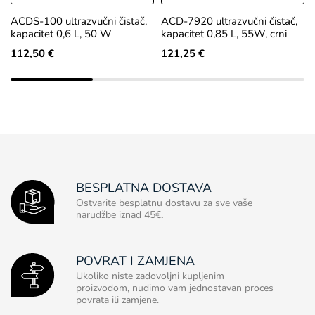
ACDS-100 ultrazvučni čistač,
ACD-7920 ultrazvučni čistač,
kapacitet 0,6 L, 50 W
kapacitet 0,85 L, 55W, crni
112,50 €
121,25 €
BESPLATNA DOSTAVA
Ostvarite besplatnu dostavu za sve vaše
narudžbe iznad 45€
.
POVRAT I ZAMJENA
Ukoliko niste zadovoljni kupljenim
proizvodom, nudimo vam jednostavan proces
povrata ili zamjene.