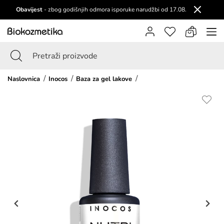
Obavijest
- zbog godišnjih odmora isporuke narudžbi od 17.08.
Naslovnica
Inocos
Baza za gel lakove