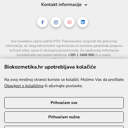
Kontakt informacije
Sve navedene cijene sadrže PDV. Pokušavamo osigurati što preciznije
informacije, ali zbog tehnoloških ograničenja ne možemo garantirati potpunu
točnost slika, opisa ili dostupnosti proizvoda. Za najažurnije informacije
kontaktirajte nas putem telefona:
+385 1 3466 866
ili e-maila:
info@biokozmetika.hr
.
Biokozmetika.hr upotrebljava kolačiće
Na ovoj mrežnoj stranici koriste se kolačići. Molimo Vas da pročitate
Obavijest o kolačićima
ili ažurirajte postavke.
Prihvaćam sve
Prihvaćam nužne
©2026. Sva prava pridržana.