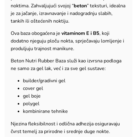
noktima. Zahvaljujući svojoj “
beton
” teksturi, idealna
je za jačanje, izravnavanje i nadogradnju slabih,
tankih ili oštećenih noktiju.
Ova baza obogaćena je
vitaminom E i B5
, koji
dodatno njeguju ploču nokta, sprječavaju lomljenje i
produljuju trajnost manikure.
Beton Nutri Rubber Baza služi kao izvrsna podloga
ne samo za gel lak, već i za sve gel sustave:
builder/gradivni gel
cover gel
gel boje
polygel
kombinirane tehnike
Njezina fleksibilnost i odlična adhezija osiguravaju
čvrst temelj za prirodne i srednje duge nokte.