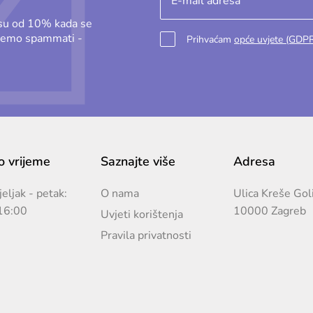
osu od 10% kada se
ećemo spammati -
Prihvaćam
opće uvjete (GDP
 vrijeme
Saznajte više
Adresa
eljak - petak:
O nama
Ulica Kreše Gol
16:00
10000 Zagreb
Uvjeti korištenja
Pravila privatnosti