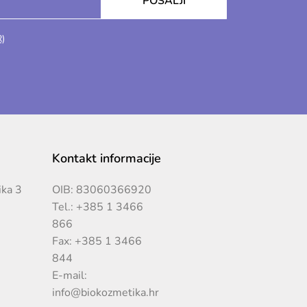
POŠALJI
R)
Kontakt informacije
ika 3
OIB: 83060366920
Tel.:
+385 1 3466
866
Fax: +385 1 3466
844
E-mail:
info@biokozmetika.hr