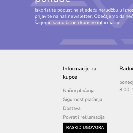
Iskoristite popust na sljedeću narudžbu u izn
prijavite na naš newsletter. Obećajemo da n
šaljemo samo bitne i korisne informacije
Informacije za
Radno
kupce
ponedj
8:00-
Načini plaćanja
Sigurnost plaćanja
Dostava
Povrat i reklamacija
RASKID UGOVORA