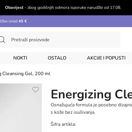
Obavijest
- zbog godišnjih odmora isporuke narudžbi od 17.08.
džbe iznad
45 €
NOKTI
OSTALO
AKCIJE I POPUSTI
g Cleansing Gel, 200 ml
Energizing Cl
Osnažujuća formula je posebno dizajnir
s kože bez isušivanja.
Šifra artikla: