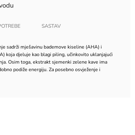
zvodu
POTREBE
SASTAV
ćenje sadrži mješavinu bademove kiseline (AHA) i
) koja djeluje kao blagi piling, učinkovito uklanjajući
nja. Osim toga, ekstrakt sjemenki zelene kave ima
todobno podiže energiju. Za posebno osvježenje i