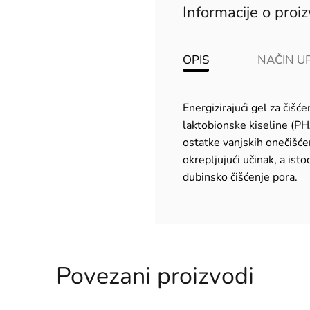
Informacije o proi
OPIS
NAČIN U
Energizirajući gel za čiš
laktobionske kiseline (PHA
ostatke vanjskih onečišće
okrepljujući učinak, a is
dubinsko čišćenje pora.
Povezani proizvodi