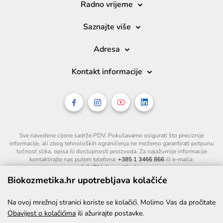
Radno vrijeme
Saznajte više
Adresa
Kontakt informacije
Sve navedene cijene sadrže PDV. Pokušavamo osigurati što preciznije
informacije, ali zbog tehnoloških ograničenja ne možemo garantirati potpunu
točnost slika, opisa ili dostupnosti proizvoda. Za najažurnije informacije
kontaktirajte nas putem telefona:
+385 1 3466 866
ili e-maila:
info@biokozmetika.hr
.
Biokozmetika.hr upotrebljava kolačiće
Na ovoj mrežnoj stranici koriste se kolačići. Molimo Vas da pročitate
Obavijest o kolačićima
ili ažurirajte postavke.