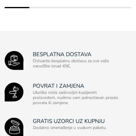
BESPLATNA DOSTAVA
Ostvarite besplatnu dostavu za sve vaše
narudžbe iznad 45€
.
POVRAT I ZAMJENA
Ukoliko niste zadovoljni kupljenim
proizvodom, nudimo vam jednostavan proces
povrata ili zamjene.
GRATIS UZORCI UZ KUPNJU
Dodatno iznenađenje u svakom paketu.