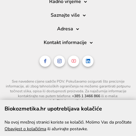
Radno vrijeme
Saznajte više
Adresa
Kontakt informacije
Sve navedene cijene sadrže PDV. Pokušavamo osigurati što preciznije
informacije, ali zbog tehnoloških ograničenja ne možemo garantirati potpunu
točnost slika, opisa ili dostupnosti proizvoda. Za najažurnije informacije
kontaktirajte nas putem telefona:
+385 1 3466 866
ili e-maila:
info@biokozmetika.hr
.
Biokozmetika.hr upotrebljava kolačiće
Na ovoj mrežnoj stranici koriste se kolačići. Molimo Vas da pročitate
Obavijest o kolačićima
ili ažurirajte postavke.