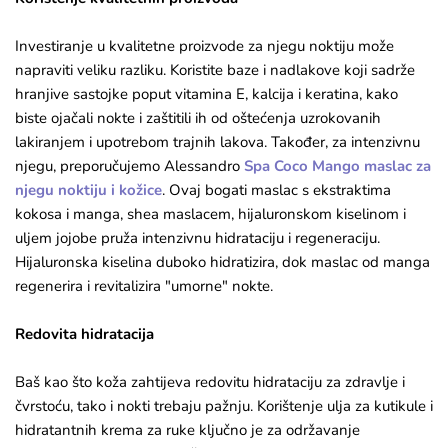
Investiranje u kvalitetne proizvode za njegu noktiju može
napraviti veliku razliku. Koristite baze i nadlakove koji sadrže
hranjive sastojke poput vitamina E, kalcija i keratina, kako
biste ojačali nokte i zaštitili ih od oštećenja uzrokovanih
lakiranjem i upotrebom trajnih lakova. Također, za intenzivnu
njegu, preporučujemo Alessandro
Spa Coco Mango maslac za
njegu noktiju i kožice
. Ovaj bogati maslac s ekstraktima
kokosa i manga, shea maslacem, hijaluronskom kiselinom i
uljem jojobe pruža intenzivnu hidrataciju i regeneraciju.
Hijaluronska kiselina duboko hidratizira, dok maslac od manga
regenerira i revitalizira "umorne" nokte.
Redovita hidratacija
Baš kao što koža zahtijeva redovitu hidrataciju za zdravlje i
čvrstoću, tako i nokti trebaju pažnju. Korištenje ulja za kutikule i
hidratantnih krema za ruke ključno je za održavanje