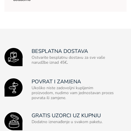
BESPLATNA DOSTAVA
Ostvarite besplatnu dostavu za sve vaše
narudžbe iznad 45€
.
POVRAT I ZAMJENA
Ukoliko niste zadovoljni kupljenim
proizvodom, nudimo vam jednostavan proces
povrata ili zamjene.
GRATIS UZORCI UZ KUPNJU
Dodatno iznenađenje u svakom paketu.