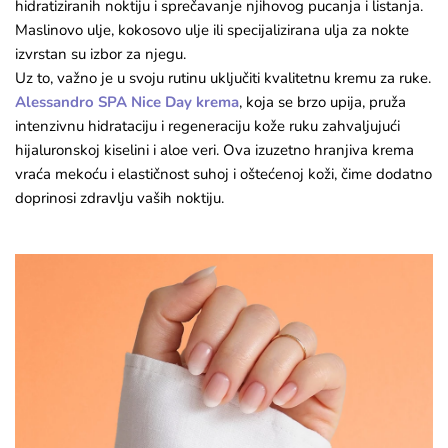
hidratiziranih noktiju i sprečavanje njihovog pucanja i listanja.
Maslinovo ulje, kokosovo ulje ili specijalizirana ulja za nokte
izvrstan su izbor za njegu.
Uz to, važno je u svoju rutinu uključiti kvalitetnu kremu za ruke.
Alessandro SPA Nice Day krema
, koja se brzo upija, pruža
intenzivnu hidrataciju i regeneraciju kože ruku zahvaljujući
hijaluronskoj kiselini i aloe veri. Ova izuzetno hranjiva krema
vraća mekoću i elastičnost suhoj i oštećenoj koži, čime dodatno
doprinosi zdravlju vaših noktiju.