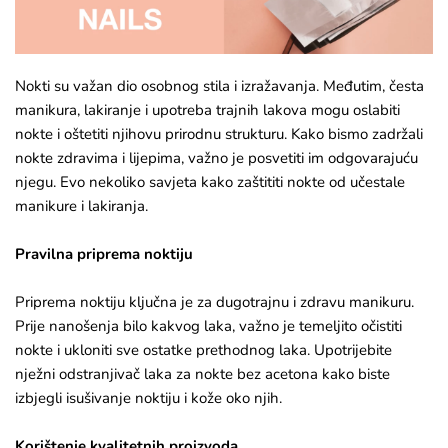
Nokti su važan dio osobnog stila i izražavanja. Međutim, česta
manikura, lakiranje i upotreba trajnih lakova mogu oslabiti
nokte i oštetiti njihovu prirodnu strukturu. Kako bismo zadržali
nokte zdravima i lijepima, važno je posvetiti im odgovarajuću
njegu. Evo nekoliko savjeta kako zaštititi nokte od učestale
manikure i lakiranja.
Pravilna priprema noktiju
Priprema noktiju ključna je za dugotrajnu i zdravu manikuru.
Prije nanošenja bilo kakvog laka, važno je temeljito očistiti
nokte i ukloniti sve ostatke prethodnog laka. Upotrijebite
nježni odstranjivač laka za nokte bez acetona kako biste
izbjegli isušivanje noktiju i kože oko njih.
Korištenje kvalitetnih proizvoda