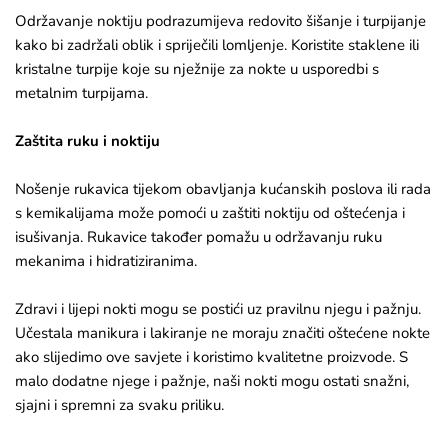
Održavanje noktiju podrazumijeva redovito šišanje i turpijanje
kako bi zadržali oblik i spriječili lomljenje. Koristite staklene ili
kristalne turpije koje su nježnije za nokte u usporedbi s
metalnim turpijama.
Zaštita ruku i noktiju
Nošenje rukavica tijekom obavljanja kućanskih poslova ili rada
s kemikalijama može pomoći u zaštiti noktiju od oštećenja i
isušivanja. Rukavice također pomažu u održavanju ruku
mekanima i hidratiziranima.
​​​​​​​Zdravi i lijepi nokti mogu se postići uz pravilnu njegu i pažnju.
Učestala manikura i lakiranje ne moraju značiti oštećene nokte
ako slijedimo ove savjete i koristimo kvalitetne proizvode. S
malo dodatne njege i pažnje, naši nokti mogu ostati snažni,
sjajni i spremni za svaku priliku.