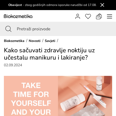
Obavijest
- zbog godišnjih odmora isporuke narudžbi od 17.08.
Biokozmetika
Novosti
Savjeti
Kako sačuvati zdravlje noktiju uz
učestalu manikuru i lakiranje?
02.09.2024