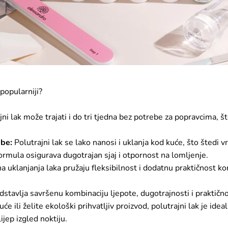
 popularniji?
ni lak može trajati i do tri tjedna bez potrebe za popravcima, št
be:
Polutrajni lak se lako nanosi i uklanja kod kuće, što štedi v
rmula osigurava dugotrajan sjaj i otpornost na lomljenje.
 uklanjanja laka pružaju fleksibilnost i dodatnu praktičnost ko
e predstavlja savršenu kombinaciju ljepote, dugotrajnosti i praktično
će ili želite ekološki prihvatljiv proizvod, polutrajni lak je id
ijep izgled noktiju.