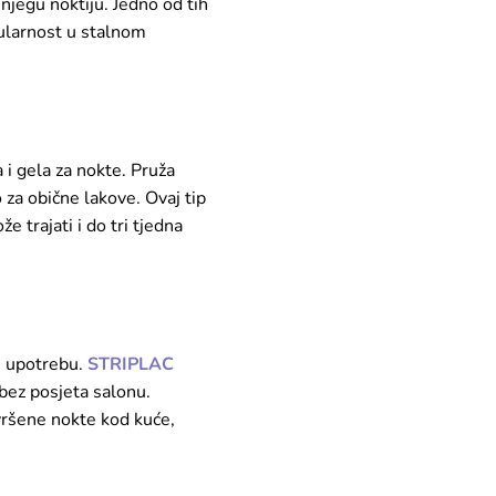
njegu noktiju. Jedno od tih
opularnost u stalnom
a i gela za nokte. Pruža
 za obične lakove. Ovaj tip
 trajati i do tri tjedna
u upotrebu.
STRIPLAC
 bez posjeta salonu.
vršene nokte kod kuće,