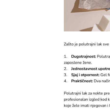
Zašto je polutrajni lak sve
1.
Dugotrajnost:
Polutraj
zaposlene žene.
2.
Jednostavnost upotre
3.
Sjaj i otpornost:
Gel fo
4.
Praktičnost:
Dva načina
​​​​​​​Polutrajni lak za nokt
profesionalan izgled kod ku
koje žele imati njegovan i l