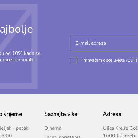
ajbolje
osu od 10% kada se
ećemo spammati -
Prihvaćam
opće uvjete (GDP
 vrijeme
Saznajte više
Adresa
eljak - petak:
O nama
Ulica Kreše Gol
16:00
10000 Zagreb
Uvjeti korištenja