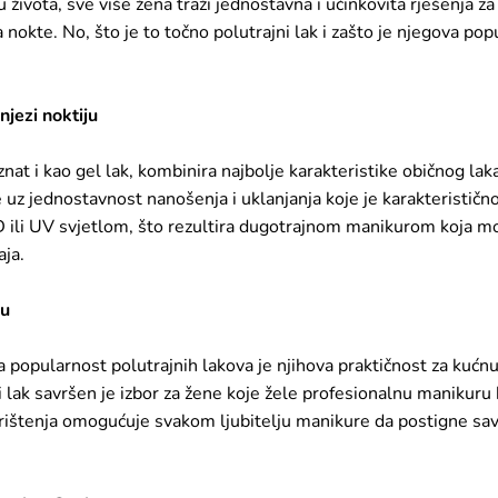
vota, sve više žena traži jednostavna i učinkovita rješenja za 
za nokte. No, što je to točno polutrajni lak i zašto je njegova p
njezi noktiju
znat i kao gel lak, kombinira najbolje karakteristike običnog lak
e uz jednostavnost nanošenja i uklanjanja koje je karakteristično
 ili UV svjetlom, što rezultira dugotrajnom manikurom koja može
aja.
bu
a popularnost polutrajnih lakova je njihova praktičnost za kućn
 lak savršen je izbor za žene koje žele profesionalnu manikuru
ištenja omogućuje svakom ljubitelju manikure da postigne sa