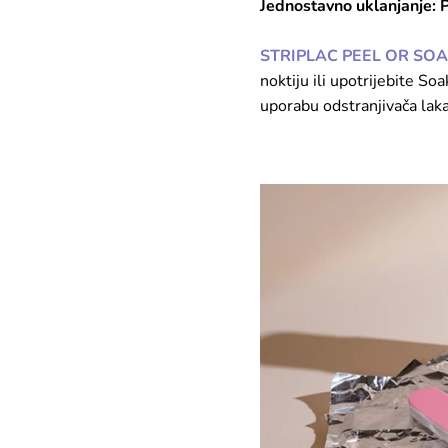
Jednostavno uklanjanje: 
​​​​​​​STRIPLAC PEEL OR SO
noktiju ili upotrijebite So
uporabu odstranjivača laka