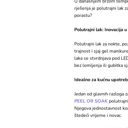
U današnjem brzom tempu ži
rješenja je polutrajni lak 
porastu?
Polutrajni lak: Inovacija u 
Polutrajni lak za nokte, po
trajnost i sjaj gel manikur
laka se stvrdnjava pod LED
bez lomljenja ili gubitka sj
Idealno za kućnu upotre
Jedan od glavnih razloga z
PEEL OR SOAK
polutrajni
Njegova jednostavnost kor
štedeći vrijeme i novac.