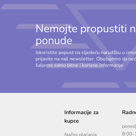
Nemojte propustiti n
ponude
Iskoristite popust na sljedeću narudžbu u izn
prijavite na naš newsletter. Obećajemo da n
šaljemo samo bitne i korisne informacije
Informacije za
Radno
kupce
ponedj
8:00-
Načini plaćanja