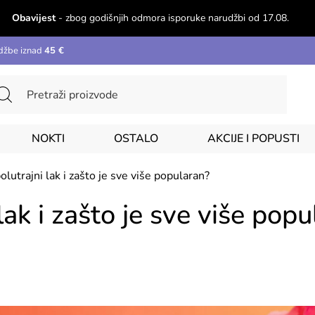
Obavijest
- zbog godišnjih odmora isporuke narudžbi od 17.08.
džbe iznad
45 €
NOKTI
OSTALO
AKCIJE I POPUSTI
polutrajni lak i zašto je sve više popularan?
 lak i zašto je sve više pop