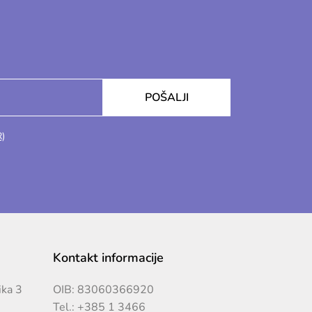
POŠALJI
R)
Kontakt informacije
ika 3
OIB: 83060366920
Tel.:
+385 1 3466