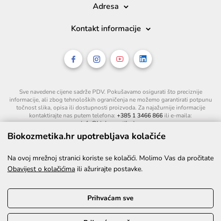
Adresa
Kontakt informacije
Sve navedene cijene sadrže PDV. Pokušavamo osigurati što preciznije
informacije, ali zbog tehnoloških ograničenja ne možemo garantirati potpunu
točnost slika, opisa ili dostupnosti proizvoda. Za najažurnije informacije
kontaktirajte nas putem telefona:
+385 1 3466 866
ili e-maila:
info@biokozmetika.hr
.
Biokozmetika.hr upotrebljava kolačiće
Na ovoj mrežnoj stranici koriste se kolačići. Molimo Vas da pročitate
Obavijest o kolačićima
ili ažurirajte postavke.
Prihvaćam sve