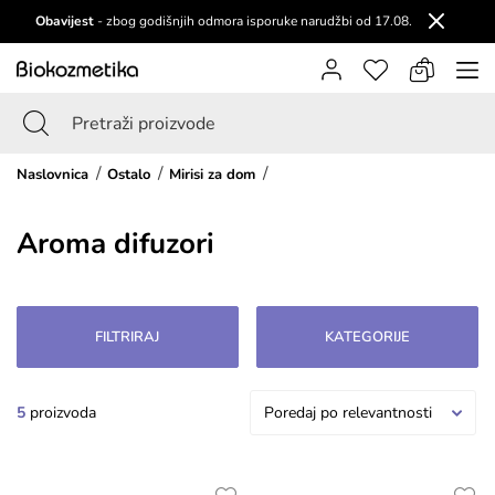
Obavijest
- zbog godišnjih odmora isporuke narudžbi od 17.08.
Naslovnica
Ostalo
Mirisi za dom
Aroma difuzori
FILTRIRAJ
KATEGORIJE
5
proizvoda
Poredaj po relevantnosti