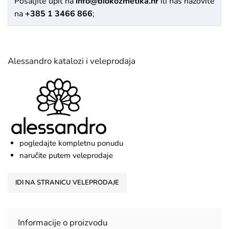
Pošaljite upit na
info@biokozmetika.hr
ili nas nazovite
na
+385 1 3466 866
;
Alessandro katalozi i veleprodaja
pogledajte kompletnu ponudu
naručite putem veleprodaje
IDI NA STRANICU VELEPRODAJE
Informacije o proizvodu