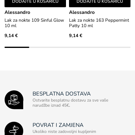
DODAJTE U KOŠARICU
DODAJTE U KOŠARICU
Alessandro
Alessandro
Lak za nokte 109 Sinful Glow
Lak za nokte 163 Peppermint
10 ml
Patty 10 ml
9,14 €
9,14 €
BESPLATNA DOSTAVA
Ostvarite besplatnu dostavu za sve vaše
narudžbe iznad 45€
.
POVRAT I ZAMJENA
Ukoliko niste zadovoljni kupljenim