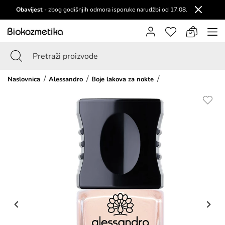
Obavijest
- zbog godišnjih odmora isporuke narudžbi od 17.08.
Naslovnica
Alessandro
Boje lakova za nokte