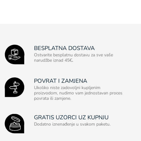
BESPLATNA DOSTAVA
Ostvarite besplatnu dostavu za sve vaše
narudžbe iznad 45€
.
POVRAT I ZAMJENA
Ukoliko niste zadovoljni kupljenim
proizvodom, nudimo vam jednostavan proces
povrata ili zamjene.
GRATIS UZORCI UZ KUPNJU
Dodatno iznenađenje u svakom paketu.