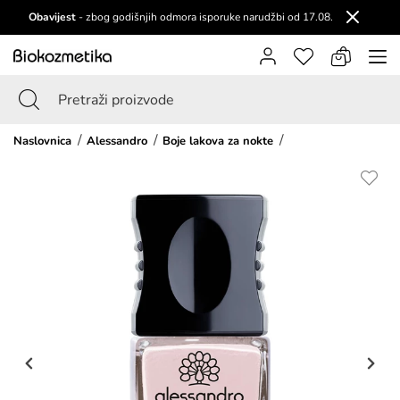
Obavijest
- zbog godišnjih odmora isporuke narudžbi od 17.08.
Naslovnica
Alessandro
Boje lakova za nokte