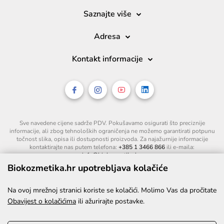
Saznajte više
Adresa
Kontakt informacije
Sve navedene cijene sadrže PDV. Pokušavamo osigurati što preciznije
informacije, ali zbog tehnoloških ograničenja ne možemo garantirati potpunu
točnost slika, opisa ili dostupnosti proizvoda. Za najažurnije informacije
kontaktirajte nas putem telefona:
+385 1 3466 866
ili e-maila:
info@biokozmetika.hr
.
Biokozmetika.hr upotrebljava kolačiće
Na ovoj mrežnoj stranici koriste se kolačići. Molimo Vas da pročitate
Obavijest o kolačićima
ili ažurirajte postavke.