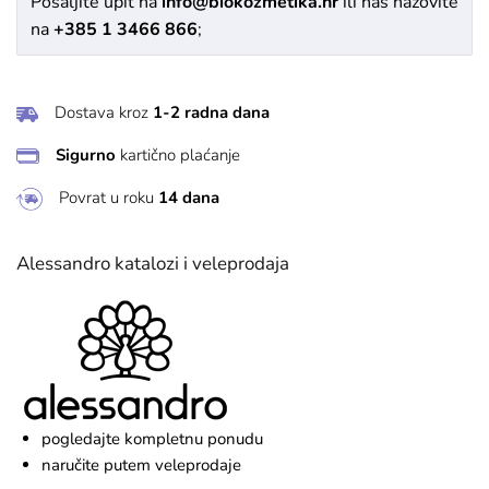
Pošaljite upit na
info@biokozmetika.hr
ili nas nazovite
na
+385 1 3466 866
;
Dostava kroz
1-2 radna dana
Sigurno
kartično plaćanje
Povrat u roku
14 dana
Alessandro katalozi i veleprodaja
pogledajte kompletnu ponudu
naručite putem veleprodaje