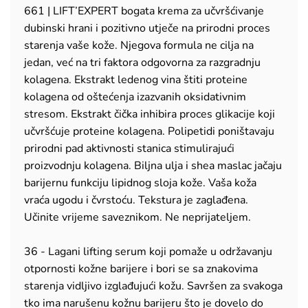
661 | LIFT’EXPERT bogata krema za učvršćivanje
dubinski hrani i pozitivno utječe na prirodni proces
starenja vaše kože. Njegova formula ne cilja na
jedan, već na tri faktora odgovorna za razgradnju
kolagena. Ekstrakt ledenog vina štiti proteine
kolagena od oštećenja izazvanih oksidativnim
stresom. Ekstrakt čička inhibira proces glikacije koji
učvršćuje proteine kolagena. Polipetidi poništavaju
prirodni pad aktivnosti stanica stimulirajući
proizvodnju kolagena. Biljna ulja i shea maslac jačaju
barijernu funkciju lipidnog sloja kože. Vaša koža
vraća ugodu i čvrstoću. Tekstura je zaglađena.
Učinite vrijeme saveznikom. Ne neprijateljem.
36 - Lagani lifting serum koji pomaže u održavanju
otpornosti kožne barijere i bori se sa znakovima
starenja vidljivo izglađujući kožu. Savršen za svakoga
tko ima narušenu kožnu barijeru što je dovelo do