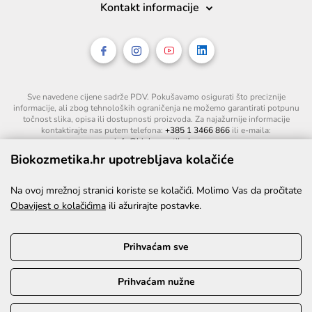
Kontakt informacije
Sve navedene cijene sadrže PDV. Pokušavamo osigurati što preciznije
informacije, ali zbog tehnoloških ograničenja ne možemo garantirati potpunu
točnost slika, opisa ili dostupnosti proizvoda. Za najažurnije informacije
kontaktirajte nas putem telefona:
+385 1 3466 866
ili e-maila:
info@biokozmetika.hr
.
Biokozmetika.hr upotrebljava kolačiće
Na ovoj mrežnoj stranici koriste se kolačići. Molimo Vas da pročitate
Obavijest o kolačićima
ili ažurirajte postavke.
Prihvaćam sve
Prihvaćam nužne
©2026. Sva prava pridržana.