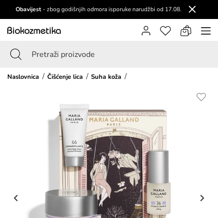
Obavijest
- zbog godišnjih odmora isporuke narudžbi od 17.08.
Naslovnica
Čišćenje lica
Suha koža