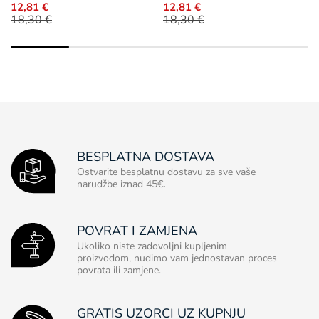
12,81 €
12,81 €
18,30 €
18,30 €
BESPLATNA DOSTAVA
Ostvarite besplatnu dostavu za sve vaše
narudžbe iznad 45€
.
POVRAT I ZAMJENA
Ukoliko niste zadovoljni kupljenim
proizvodom, nudimo vam jednostavan proces
povrata ili zamjene.
GRATIS UZORCI UZ KUPNJU