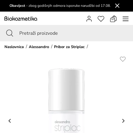
Obavijest
- zbog godišnjih odmora isporuke narudžbi od 17.08.
Naslovnica
Alessandro
Pribor za Striplac