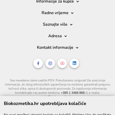
Informacije za kupce
Radno vrijeme
Saznajte više
Adresa
Kontakt informacije
Sve navedene cijene sadrže PDV. Pokušavamo osigurati što preciznije
informacije, ali zbog tehnoloških ograničenja ne možemo garantirati potpunu
točnost slika, opisa ili dostupnosti proizvoda. Za najažurnije informacije
kontaktirajte nas putem telefona:
+385 1 3466 866
ili e-maila:
info@biokozmetika.hr
.
Biokozmetika.hr upotrebljava kolačiće
Na ovoj mrežnoj stranici koriste se kolačići. Molimo Vas da pročitate