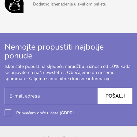
Dodatno iznenađenje u svakom paketu.
Nemojte propustiti najbolje
ponude
Iskoristite popust na sljedeću narudžbu u iznosu od 10% kada
se prijavite na naš newsletter. Obećajemo da nećemo
spammati - šaljemo samo bitne i korisne informacije
POŠALJI
Prihvaćam
opće uvjete (GDPR)