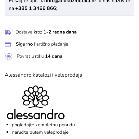
Pošaljite upit na
info@biokozmetika.hr
ili nas nazovite
na
+385 1 3466 866
;
Dostava kroz
1-2 radna dana
Sigurno
kartično plaćanje
Povrat u roku
14 dana
Alessandro katalozi i veleprodaja
pogledajte kompletnu ponudu
naručite putem veleprodaje