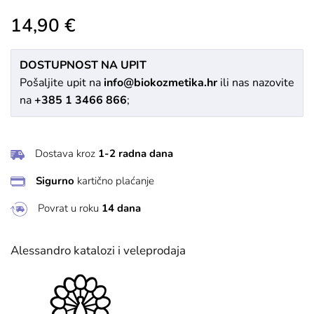
14,90 €
DOSTUPNOST NA UPIT
Pošaljite upit na
info@biokozmetika.hr
ili nas nazovite
na
+385 1 3466 866
;
Dostava kroz
1-2 radna dana
Sigurno
kartično plaćanje
Povrat u roku
14 dana
Alessandro katalozi i veleprodaja