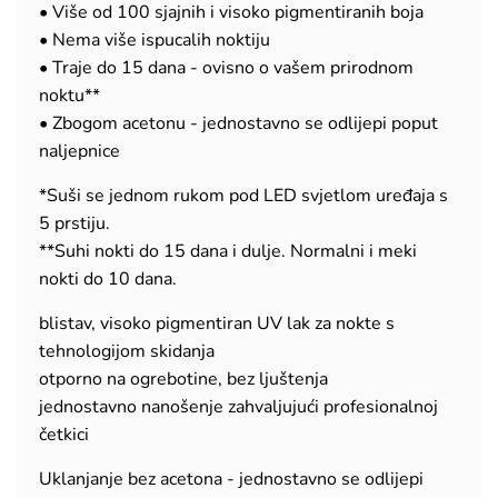
• Više od 100 sjajnih i visoko pigmentiranih boja
• Nema više ispucalih noktiju
• Traje do 15 dana - ovisno o vašem prirodnom
noktu**
• Zbogom acetonu - jednostavno se odlijepi poput
naljepnice
*Suši se jednom rukom pod LED svjetlom uređaja s
5 prstiju.
**Suhi nokti do 15 dana i dulje. Normalni i meki
nokti do 10 dana.
blistav, visoko pigmentiran UV lak za nokte s
tehnologijom skidanja
otporno na ogrebotine, bez ljuštenja
jednostavno nanošenje zahvaljujući profesionalnoj
četkici
Uklanjanje bez acetona - jednostavno se odlijepi