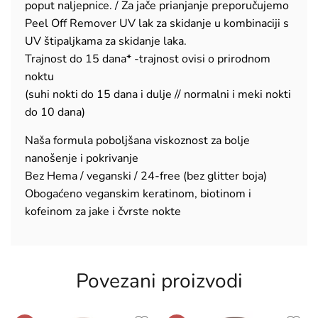
poput naljepnice. / Za jače prianjanje preporučujemo
Peel Off Remover UV lak za skidanje u kombinaciji s
UV štipaljkama za skidanje laka.
Trajnost do 15 dana* -trajnost ovisi o prirodnom
noktu
(suhi nokti do 15 dana i dulje // normalni i meki nokti
do 10 dana)
Naša formula poboljšana viskoznost za bolje
nanošenje i pokrivanje
Bez Hema / veganski / 24-free (bez glitter boja)
Obogaćeno veganskim keratinom, biotinom i
kofeinom za jake i čvrste nokte
Povezani proizvodi