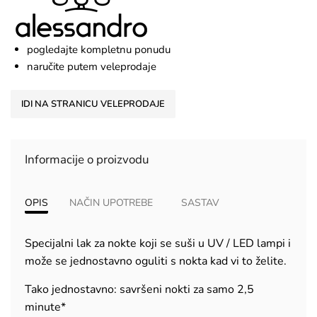
pogledajte kompletnu ponudu
naručite putem veleprodaje
IDI NA STRANICU VELEPRODAJE
Informacije o proizvodu
OPIS
NAČIN UPOTREBE
SASTAV
Specijalni lak za nokte koji se suši u UV / LED lampi i
može se jednostavno oguliti s nokta kad vi to želite.
Tako jednostavno: savršeni nokti za samo 2,5
minute*