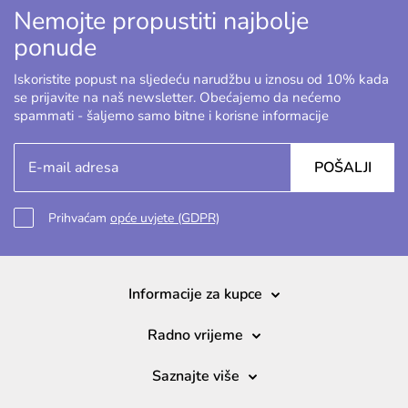
Nemojte propustiti najbolje
ponude
Iskoristite popust na sljedeću narudžbu u iznosu od 10% kada
se prijavite na naš newsletter. Obećajemo da nećemo
spammati - šaljemo samo bitne i korisne informacije
POŠALJI
Prihvaćam
opće uvjete (GDPR)
Informacije za kupce
Radno vrijeme
Saznajte više