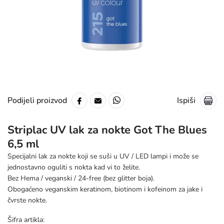
Ispiši
Podijeli proizvod
Striplac UV lak za nokte Got The Blues
6,5 ml
Specijalni lak za nokte koji se suši u UV / LED lampi i može se
jednostavno oguliti s nokta kad vi to želite.
Bez Hema / veganski / 24-free (bez glitter boja).
Obogaćeno veganskim keratinom, biotinom i kofeinom za jake i
čvrste nokte.
Šifra artikla: