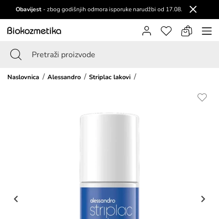
Obavijest
- zbog godišnjih odmora isporuke narudžbi od 17.08.
Naslovnica
Alessandro
Striplac lakovi