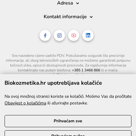
Adresa
Kontakt informacije
Sve navedene cijene sadrže PDV. Pokušavamo osigurati što preciznije
informacije, ali zbog tehnoloških ograničenja ne možemo garantirati potpunu
točnost slika, opisa ili dostupnosti proizvoda. Za najažurnije informacije
kontaktirajte nas putem telefona:
+385 1 3466 866
ili e-maila:
info@biokozmetika.hr
.
Biokozmetika.hr upotrebljava kolačiće
Na ovoj mrežnoj stranici koriste se kolačići. Molimo Vas da pročitate
Obavijest o kolačićima
ili ažurirajte postavke.
Prihvaćam sve